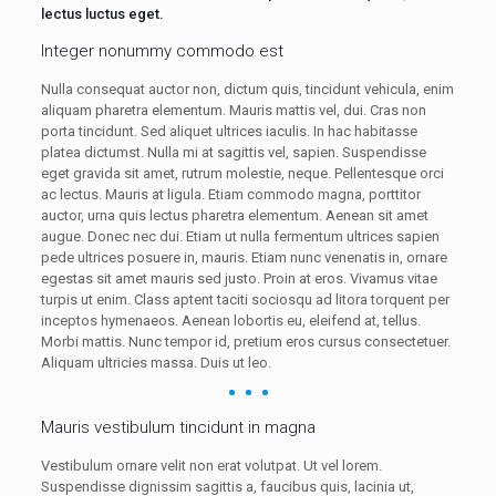
lectus luctus eget.
Integer nonummy commodo est
Nulla consequat auctor non, dictum quis, tincidunt vehicula, enim
aliquam pharetra elementum. Mauris mattis vel, dui. Cras non
porta tincidunt. Sed aliquet ultrices iaculis. In hac habitasse
platea dictumst. Nulla mi at sagittis vel, sapien. Suspendisse
eget gravida sit amet, rutrum molestie, neque. Pellentesque orci
ac lectus. Mauris at ligula. Etiam commodo magna, porttitor
auctor, urna quis lectus pharetra elementum. Aenean sit amet
augue. Donec nec dui. Etiam ut nulla fermentum ultrices sapien
pede ultrices posuere in, mauris. Etiam nunc venenatis in, ornare
egestas sit amet mauris sed justo. Proin at eros. Vivamus vitae
turpis ut enim. Class aptent taciti sociosqu ad litora torquent per
inceptos hymenaeos. Aenean lobortis eu, eleifend at, tellus.
Morbi mattis. Nunc tempor id, pretium eros cursus consectetuer.
Aliquam ultricies massa. Duis ut leo.
Mauris vestibulum tincidunt in magna
Vestibulum ornare velit non erat volutpat. Ut vel lorem.
Suspendisse dignissim sagittis a, faucibus quis, lacinia ut,