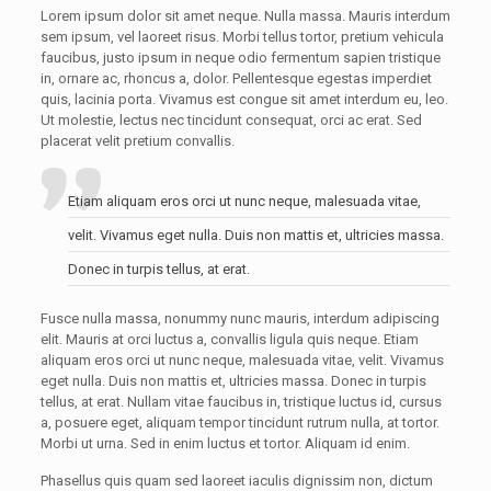
Lorem ipsum dolor sit amet neque. Nulla massa. Mauris interdum
sem ipsum, vel laoreet risus. Morbi tellus tortor, pretium vehicula
faucibus, justo ipsum in neque odio fermentum sapien tristique
in, ornare ac, rhoncus a, dolor. Pellentesque egestas imperdiet
quis, lacinia porta. Vivamus est congue sit amet interdum eu, leo.
Ut molestie, lectus nec tincidunt consequat, orci ac erat. Sed
placerat velit pretium convallis.
Etiam aliquam eros orci ut nunc neque, malesuada vitae,
velit. Vivamus eget nulla. Duis non mattis et, ultricies massa.
Donec in turpis tellus, at erat.
Fusce nulla massa, nonummy nunc mauris, interdum adipiscing
elit. Mauris at orci luctus a, convallis ligula quis neque. Etiam
aliquam eros orci ut nunc neque, malesuada vitae, velit. Vivamus
eget nulla. Duis non mattis et, ultricies massa. Donec in turpis
tellus, at erat. Nullam vitae faucibus in, tristique luctus id, cursus
a, posuere eget, aliquam tempor tincidunt rutrum nulla, at tortor.
Morbi ut urna. Sed in enim luctus et tortor. Aliquam id enim.
Phasellus quis quam sed laoreet iaculis dignissim non, dictum