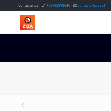
Contáctanos
+56982898646
contacto@ziza.cl