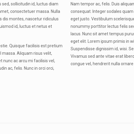
sed, sollicitudin id, luctus diam
Nam tempor ac, felis. Duis aliquam,
t amet, consectetuer massa. Nulla
consequat. Integer sodales quam 
s dis montes, nascetur ridiculus
eget justo. Vestibulum scelerisque
ismod id, luctus et netus et
nonummy porttitor lectus felis se
lacus. Nunc sit amet tempus purus
eget elit. Lorem ipsum primis in wi
stie. Quisque facilisis est pretium
Suspendisse dignissim id, wisi. Sed
l massa. Aliquam risus velit,
Vivamus sed ante vitae erat libero,
 nunc ac arcu mi facilisis vel,
congue vel, hendrerit nulla ornare 
n ac, felis. Nunc in orci orci,