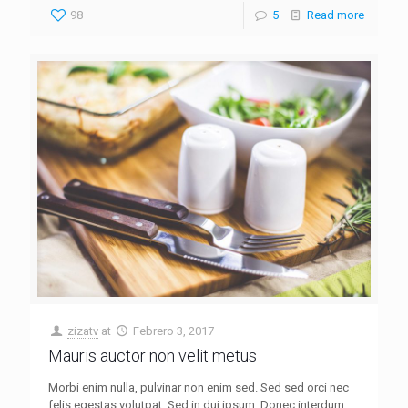
98
5
Read more
zizatv
at
Febrero 3, 2017
Mauris auctor non velit metus
Morbi enim nulla, pulvinar non enim sed. Sed sed orci nec
felis egestas volutpat. Sed in dui ipsum. Donec interdum