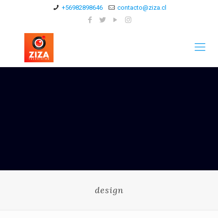
+56982898646
contacto@ziza.cl
design