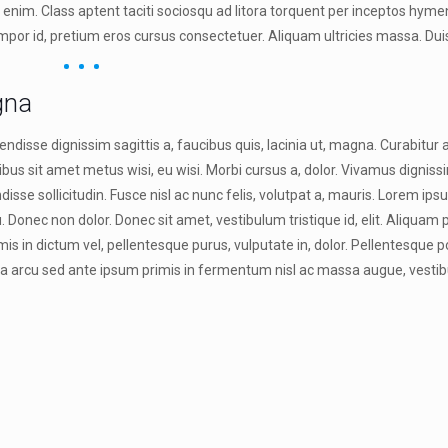
t enim. Class aptent taciti sociosqu ad litora torquent per inceptos hym
empor id, pretium eros cursus consectetuer. Aliquam ultricies massa. Duis
gna
endisse dignissim sagittis a, faucibus quis, lacinia ut, magna. Curabitur 
ibus sit amet metus wisi, eu wisi. Morbi cursus a, dolor. Vivamus dignissi
sse sollicitudin. Fusce nisl ac nunc felis, volutpat a, mauris. Lorem ips
. Donec non dolor. Donec sit amet, vestibulum tristique id, elit. Aliquam
s in dictum vel, pellentesque purus, vulputate in, dolor. Pellentesque p
da arcu sed ante ipsum primis in fermentum nisl ac massa augue, vesti