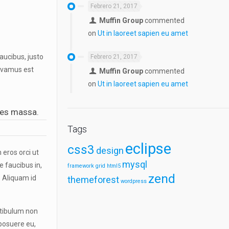
Febrero 21, 2017
Muffin Group
commented
on
Ut in laoreet sapien eu amet
aucibus, justo
Febrero 21, 2017
Vivamus est
Muffin Group
commented
on
Ut in laoreet sapien eu amet
cies massa.
Tags
eclipse
css3
design
 eros orci ut
mysql
e faucibus in,
framework
grid
html5
zend
. Aliquam id
themeforest
wordpress
stibulum non
 posuere eu,