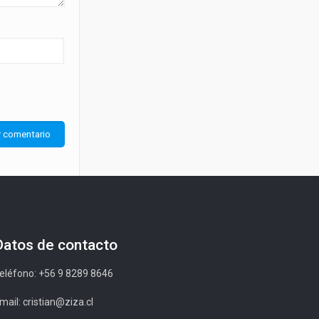
Datos de contacto
eléfono: +56 9 8289 8646
mail: cristian@ziza.cl