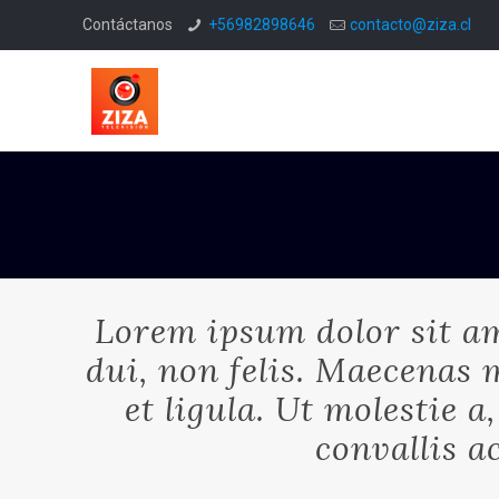
Contáctanos
+56982898646
contacto@ziza.cl
Lorem ipsum dolor sit am
dui, non felis. Maecenas m
et ligula. Ut molestie 
convallis a