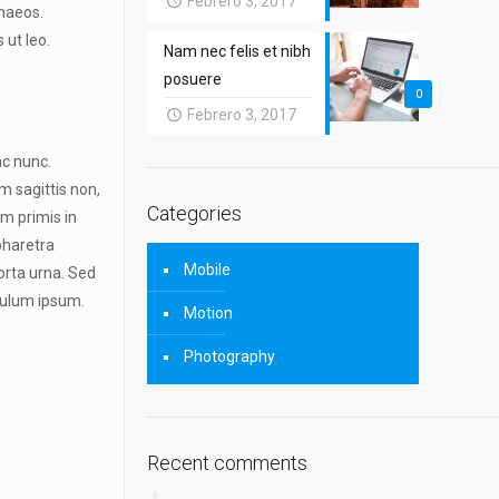
Febrero 3, 2017
enaeos.
 ut leo.
Nam nec felis et nibh
posuere
0
Febrero 3, 2017
ac nunc.
m sagittis non,
Categories
um primis in
 pharetra
Mobile
orta urna. Sed
bulum ipsum.
Motion
Photography
Recent comments