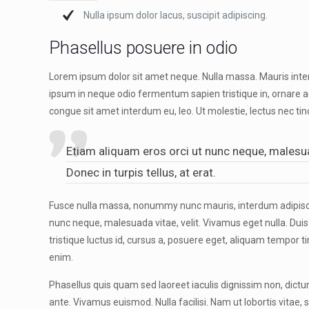
Nulla ipsum dolor lacus, suscipit adipiscing.
Phasellus posuere in odio
Lorem ipsum dolor sit amet neque. Nulla massa. Mauris interd
ipsum in neque odio fermentum sapien tristique in, ornare ac
congue sit amet interdum eu, leo. Ut molestie, lectus nec tinc
Etiam aliquam eros orci ut nunc neque, malesuad
Donec in turpis tellus, at erat.
Fusce nulla massa, nonummy nunc mauris, interdum adipiscing e
nunc neque, malesuada vitae, velit. Vivamus eget nulla. Duis n
tristique luctus id, cursus a, posuere eget, aliquam tempor tin
enim.
Phasellus quis quam sed laoreet iaculis dignissim non, dic
ante. Vivamus euismod. Nulla facilisi. Nam ut lobortis vitae, s