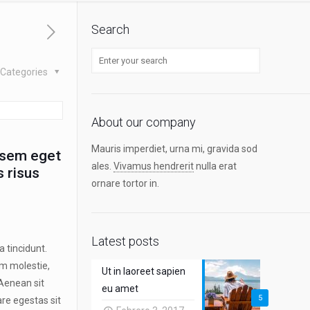
Search
Categories
About our company
Mauris imperdiet, urna mi, gravida sod
 sem eget
ales.
Vivamus hendrerit
nulla erat
s risus
ornare tortor in.
Latest posts
 tincidunt.
rum molestie,
Ut in laoreet sapien
 Aenean sit
eu amet
5
are egestas sit