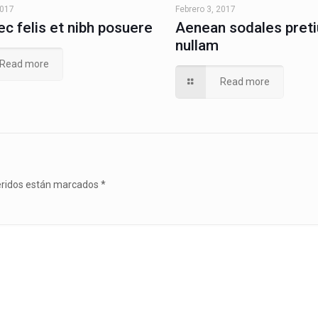
2017
Febrero 3, 2017
c felis et nibh posuere
Aenean sodales pret
nullam
Read more
Read more
ridos están marcados
*