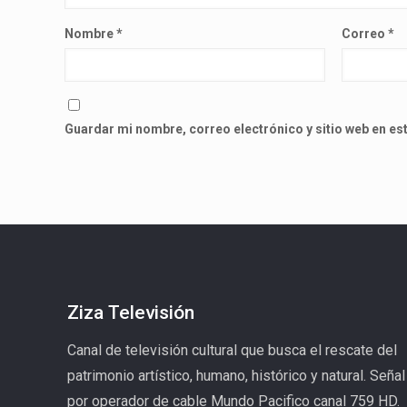
Nombre
*
Correo
*
Guardar mi nombre, correo electrónico y sitio web en e
Ziza Televisión
Canal de televisión cultural que busca el rescate del
patrimonio artístico, humano, histórico y natural. Señal
por operador de cable Mundo Pacifico canal 759 HD.