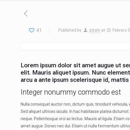
41
Published by
zizatv
at
Febrero 3
Lorem ipsum dolor sit amet augue ut se
elit. Mauris aliquet ipsum. Nunc elemen
arcu a ante ipsum scelerisque id, mattis
Integer nonummy commodo est
Nulla consequat auctor non, dictum quis, tincidunt vehicula,
Sed aliquet ultrices iaculis. In hac habitasse platea dictumst
neque. Pellentesque orci ac lectus. Mauris at ligula. Etiam
amet augue. Donec nec dui. Etiam ut nulla fermentum ultrice