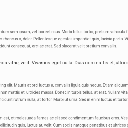
um sem ipsum, vel laoreet risus. Morbi tellus tortor, pretium vehicula f
, rhoncus a, dolor. Pellentesque egestas imperdiet quis, lacinia porta. 
idunt consequat, orci ac erat. Sed placerat velit pretium convallis.
a vitae, velit. Vivamus eget nulla. Duis non mattis et, ultri
lit. Mauris at orci luctus a, convallis ligula quis neque. Etiam aliquam
on mattis et, ultricies massa. Donec in turpis tellus, at erat. Nullam vita
cidunt rutrum nulla, at tortor. Morbi ut urna. Sed in enim luctus et tortor
tum est, et malesuada fames ac elit sed condimentum faucibus eros. Ve
ollicitudin quis, luctus at, velit. Cum sociis natoque penatibus et ultrices