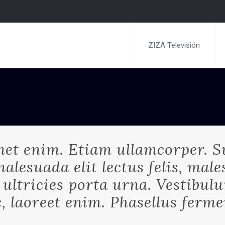
ZIZA Televisión
et enim. Etiam ullamcorper. S
alesuada elit lectus felis, mal
a, ultricies porta urna. Vestib
c, laoreet enim. Phasellus ferm